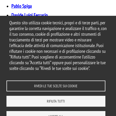
Pablo Spiga
Davide Luigi Ferrario
Questo sito utilizza cookie tecnici, propri e di terze parti, per
garantire la corretta navigazione e analizzare il traffico e, con
il tuo consenso, cookie di profilazione e altri strumenti di
tracciamento di terzi per mostrare video e misurare
© 2026 Università degli Studi di Milano-Bicocca
l'efficacia delle attività di comunicazione istituzionale. Puoi
Piazza dell'Ateneo Nuovo, 1 - 20126, Milano
rifiutare i cookie non necessari e di profilazione cliccando su
Casella PEC:
ateneo.bicocca@pec.unimib.it
“Rifiuta tutti”. Puoi scegliere di acconsentirne l’utilizzo
P.I. 12621570154 |
cliccando su “Accetta tutti” oppure puoi personalizzare le tue
redazioneweb.matapp@unimib.it
scelte cliccando su “Rivedi le tue scelte sui cookie”.
RIVEDI LE TUE SCELTE SUI COOKIE
Note legali
Privacy e cookie policy
Amministrazione trasparente
Dichiarazione di accessibilità
Accessibilità
Statistiche di accesso
RIFIUTA TUTTI
Rivedi le tue scelte sui cookie
DOVE SIAMO
MAPPA DEL SITO
CONTATTI