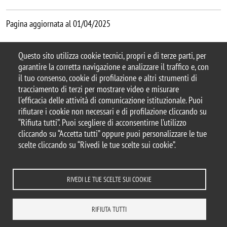
Pagina aggiornata al 01/04/2025
Questo sito utilizza cookie tecnici, propri e di terze parti, per
garantire la corretta navigazione e analizzare il traffico e, con
il tuo consenso, cookie di profilazione e altri strumenti di
tracciamento di terzi per mostrare video e misurare
© 2026 Università degli Studi di Milano-Bicocca
l'efficacia delle attività di comunicazione istituzionale. Puoi
Piazza dell'Ateneo Nuovo, 1 - 20126, Milano
rifiutare i cookie non necessari e di profilazione cliccando su
Casella PEC:
ateneo.bicocca@pec.unimib.it
“Rifiuta tutti”. Puoi scegliere di acconsentirne l’utilizzo
P.I. 12621570154 |
cliccando su “Accetta tutti” oppure puoi personalizzare le tue
redazioneweb.matapp@unimib.it
scelte cliccando su “Rivedi le tue scelte sui cookie”.
RIVEDI LE TUE SCELTE SUI COOKIE
Note legali
Privacy e cookie policy
Amministrazione trasparente
Dichiarazione di accessibilità
Accessibilità
Statistiche di accesso
RIFIUTA TUTTI
Rivedi le tue scelte sui cookie