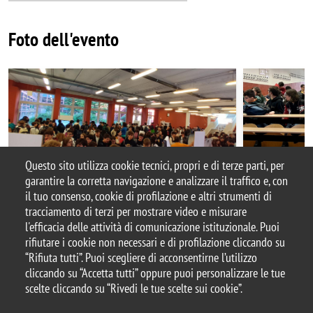
Foto dell'evento
Questo sito utilizza cookie tecnici, propri e di terze parti, per
garantire la corretta navigazione e analizzare il traffico e, con
il tuo consenso, cookie di profilazione e altri strumenti di
tracciamento di terzi per mostrare video e misurare
© 2026 Università degli Studi di Milano-Bicocca
l'efficacia delle attività di comunicazione istituzionale. Puoi
Piazza dell'Ateneo Nuovo, 1 - 20126, Milano
rifiutare i cookie non necessari e di profilazione cliccando su
Casella PEC:
ateneo.bicocca@pec.unimib.it
“Rifiuta tutti”. Puoi scegliere di acconsentirne l’utilizzo
P.I. 12621570154 |
cliccando su “Accetta tutti” oppure puoi personalizzare le tue
redazioneweb.matapp@unimib.it
scelte cliccando su “Rivedi le tue scelte sui cookie”.