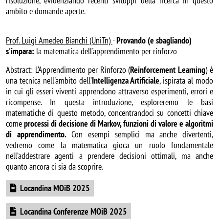
risoluzione, evidenziando recenti sviluppi della ricerca in questo
ambito e domande aperte.
Prof. Luigi Amedeo Bianchi (UniTn)
-
Provando (e sbagliando)
s'impara:
la matematica dell'apprendimento per rinforzo
Abstract:
L’Apprendimento per Rinforzo (
Reinforcement Learning
) è
una tecnica nell'ambito dell’
Intelligenza Artificiale
, ispirata al modo
in cui gli esseri viventi apprendono attraverso esperimenti, errori e
ricompense. In questa introduzione, esploreremo le basi
matematiche di questo metodo, concentrandoci su concetti chiave
come
processi di decisione di Markov
, funzioni di valore e algoritmi
di apprendimento.
Con esempi semplici ma anche divertenti,
vedremo come la matematica gioca un ruolo fondamentale
nell’addestrare agenti a prendere decisioni ottimali, ma anche
quanto ancora ci sia da scoprire.
Document
Locandina MOiB 2025
Document
Locandina Conferenze MOiB 2025