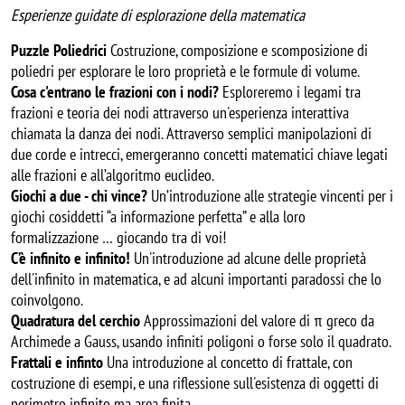
Esperienze guidate di esplorazione della matematica
Puzzle Poliedrici
Costruzione, composizione e scomposizione di
poliedri per esplorare le loro proprietà e le formule di volume.
Cosa c'entrano le frazioni con i nodi?
Esploreremo i legami tra
frazioni e teoria dei nodi attraverso un'esperienza interattiva
chiamata la danza dei nodi. Attraverso semplici manipolazioni di
due corde e intrecci, emergeranno concetti matematici chiave legati
alle frazioni e all’algoritmo euclideo.
Giochi a due - chi vince?
Un’introduzione alle strategie vincenti per i
giochi cosiddetti “a informazione perfetta” e alla loro
formalizzazione … giocando tra di voi!
C’è infinito e infinito!
Un'introduzione ad alcune delle proprietà
dell'infinito in matematica, e ad alcuni importanti paradossi che lo
coinvolgono.
Quadratura del cerchio
Approssimazioni del valore di π greco da
Archimede a Gauss, usando infiniti poligoni o forse solo il quadrato.
Frattali e infinto
Una introduzione al concetto di frattale, con
costruzione di esempi, e una riflessione sull'esistenza di oggetti di
perimetro infinito ma area finita.