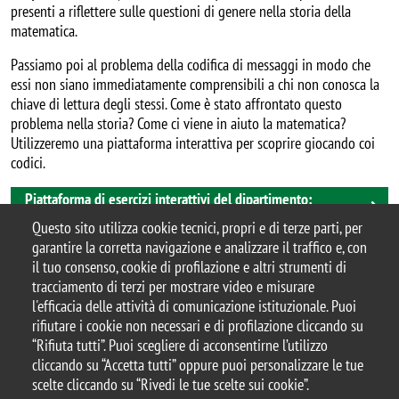
presenti a riflettere sulle questioni di genere nella storia della
matematica.
Passiamo poi al problema della codifica di messaggi in modo che
essi non siano immediatamente comprensibili a chi non conosca la
chiave di lettura degli stessi. Come è stato affrontato questo
problema nella storia? Come ci viene in aiuto la matematica?
Utilizzeremo una piattaforma interattiva per scoprire giocando coi
codici.
Piattaforma di esercizi interattivi del dipartimento:
Openwims
Questo sito utilizza cookie tecnici, propri e di terze parti, per
garantire la corretta navigazione e analizzare il traffico e, con
il tuo consenso, cookie di profilazione e altri strumenti di
tracciamento di terzi per mostrare video e misurare
© 2026 Università degli Studi di Milano-Bicocca
l'efficacia delle attività di comunicazione istituzionale. Puoi
Piazza dell'Ateneo Nuovo, 1 - 20126, Milano
rifiutare i cookie non necessari e di profilazione cliccando su
Casella PEC:
ateneo.bicocca@pec.unimib.it
“Rifiuta tutti”. Puoi scegliere di acconsentirne l’utilizzo
P.I. 12621570154 |
cliccando su “Accetta tutti” oppure puoi personalizzare le tue
redazioneweb.matapp@unimib.it
scelte cliccando su “Rivedi le tue scelte sui cookie”.