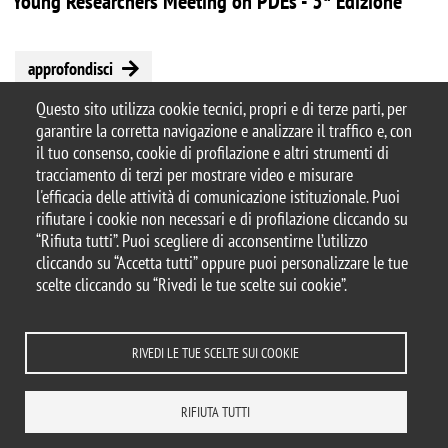
Young Researchers Meeting on PDEs - 3ª Edizione
approfondisci
Questo sito utilizza cookie tecnici, propri e di terze parti, per
garantire la corretta navigazione e analizzare il traffico e, con
il tuo consenso, cookie di profilazione e altri strumenti di
tracciamento di terzi per mostrare video e misurare
© 2026 Università degli Studi di Milano-Bicocca
l'efficacia delle attività di comunicazione istituzionale. Puoi
Piazza dell'Ateneo Nuovo, 1 - 20126, Milano
rifiutare i cookie non necessari e di profilazione cliccando su
Casella PEC:
ateneo.bicocca@pec.unimib.it
“Rifiuta tutti”. Puoi scegliere di acconsentirne l’utilizzo
P.I. 12621570154 |
cliccando su “Accetta tutti” oppure puoi personalizzare le tue
redazioneweb.matapp@unimib.it
scelte cliccando su “Rivedi le tue scelte sui cookie”.
RIVEDI LE TUE SCELTE SUI COOKIE
Note legali
Privacy e cookie policy
Amministrazione trasparente
Dichiarazione di accessibilità
Accessibilità
Statistiche di accesso
RIFIUTA TUTTI
Rivedi le tue scelte sui cookie