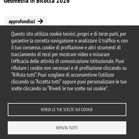
Geometria in Bicocca 2026
approfondisci
Questo sito utilizza cookie tecnici, propri e di terze parti, per
garantire la corretta navigazione e analizzare il traffico e, con
il tuo consenso, cookie di profilazione e altri strumenti di
tracciamento di terzi per mostrare video e misurare
© 2026 Università degli Studi di Milano-Bicocca
l'efficacia delle attività di comunicazione istituzionale. Puoi
Piazza dell'Ateneo Nuovo, 1 - 20126, Milano
rifiutare i cookie non necessari e di profilazione cliccando su
Casella PEC:
ateneo.bicocca@pec.unimib.it
“Rifiuta tutti”. Puoi scegliere di acconsentirne l’utilizzo
P.I. 12621570154 |
cliccando su “Accetta tutti” oppure puoi personalizzare le tue
redazioneweb.matapp@unimib.it
scelte cliccando su “Rivedi le tue scelte sui cookie”.
RIVEDI LE TUE SCELTE SUI COOKIE
Note legali
Privacy e cookie policy
Amministrazione trasparente
Dichiarazione di accessibilità
Accessibilità
Statistiche di accesso
RIFIUTA TUTTI
Rivedi le tue scelte sui cookie